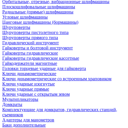
Орбитальные, отрезные, вибрационные шлифмашины
Плоскошлифовальные шлифмашины
Радиальные (прямые) шлифмашины
Угловые шлифмашины
Цанговые шлифмашины (бормашины)
Шуруповерты
Шуруповерты пистолетного типа
Шуруповерты прямого типа
Гидравлический инструмент
Гайковерты и болтовой инструмент
Гайковерты гидравлические
Гайковерты гидравлические кассетные
Гайкодержатели магнитные
Головки торцевые ударные для гайковерта
Ключи динамометрические
Ключи динамометрические со встроенным храповиком
Ключи ударные изогнутые
Ключи ударные прямые
Ключи ударные с открытым зевом
Мультипликаторы
Домкраты
Комплектующие для домкратов, гидравлических станций,
съемников
Адаптеры для манометров
Баки дополнительные