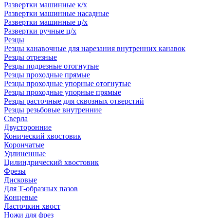
Развертки машинные к/х
Развертки машинные насадные
Развертки машинные ц/х
Развертки ручные ц/х
Резцы
Резцы канавочные для нарезания внутренних канавок
Резцы отрезные
Резцы подрезные отогнутые
Резцы проходные прямые
Резцы проходные упорные отогнутые
Резцы проходные упорные прямые
Резцы расточные для сквозных отверстий
Резцы резьбовые внутренние
Сверла
Двусторонние
Конический хвостовик
Корончатые
Удлиненные
Цилиндрический хвостовик
Фрезы
Дисковые
Для Т-образных пазов
Концевые
Ласточкин хвост
Ножи для фрез