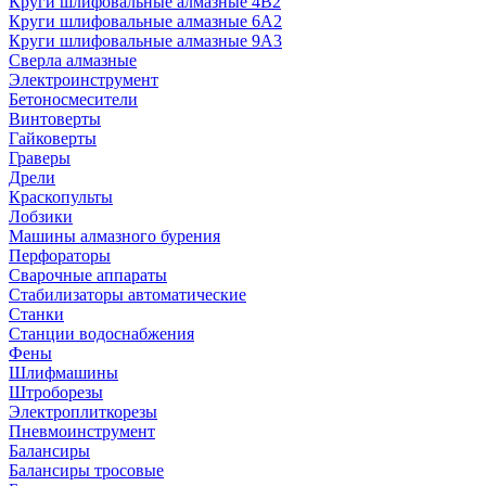
Круги шлифовальные алмазные 4В2
Круги шлифовальные алмазные 6A2
Круги шлифовальные алмазные 9А3
Сверла алмазные
Электроинструмент
Бетоносмесители
Винтоверты
Гайковерты
Граверы
Дрели
Краскопульты
Лобзики
Машины алмазного бурения
Перфораторы
Сварочные аппараты
Стабилизаторы автоматические
Станки
Станции водоснабжения
Фены
Шлифмашины
Штроборезы
Электроплиткорезы
Пневмоинструмент
Балансиры
Балансиры тросовые