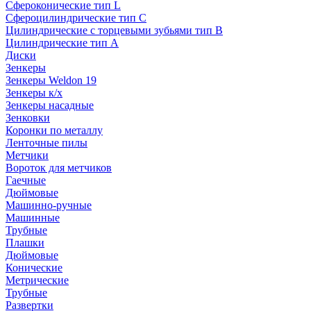
Сфероконические тип L
Сфероцилиндрические тип C
Цилиндрические с торцевыми зубьями тип B
Цилиндрические тип А
Диски
Зенкеры
Зенкеры Weldon 19
Зенкеры к/х
Зенкеры насадные
Зенковки
Коронки по металлу
Ленточные пилы
Метчики
Вороток для метчиков
Гаечные
Дюймовые
Машинно-ручные
Машинные
Трубные
Плашки
Дюймовые
Конические
Метрические
Трубные
Развертки