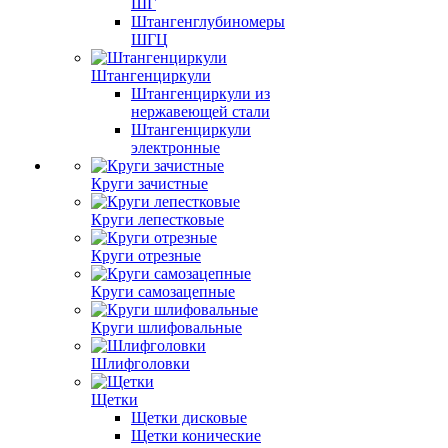
ШГ
Штангенглубиномеры
ШГЦ
Штангенциркули
Штангенциркули из
нержавеющей стали
Штангенциркули
электронные
Круги зачистные
Круги лепестковые
Круги отрезные
Круги самозацепные
Круги шлифовальные
Шлифголовки
Щетки
Щетки дисковые
Щетки конические