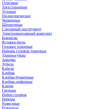
Отрезные
Трехсторонние
Угловые
Цилиндрические
Червячные
Шпоночные
Слесарный инструмент
Электромонтажный комплект
Бокорезы
Вставки-биты
Головки торцевые
Наборы головок торцевых
Длинногубцы
Зажимы
Зубила
Кабели
Клейма
Клейма буквенные
Клейма цифровые
Ключи
Гаечные
Набор головок
Наборы
Разводные
Рожковые