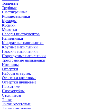
Торцевые
Трубные
Шестигранные
Кольцесъемники
Кувалды
Кусачки
Молотки
Наборы инструментов
Напильники
Квадратные напильники
Круглые напильники
Плоские напильники
Полукруглые напильники
Трехгранные напильники
Ножницы
Отвертки
Наборы отверток
Отвертки крестовые
Отвертки шлицевые
Пассатижи
Плоскогубцы
Стрипперы
Тиски
Тиски крестовые
Тиски слесарные