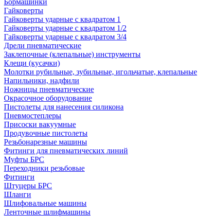
Бормашинки
Гайковерты
Гайковерты ударные с квадратом 1
Гайковерты ударные с квадратом 1/2
Гайковерты ударные с квадратом 3/4
Дрели пневматические
Заклепочные (клепальные) инструменты
Клещи (кусачки)
Молотки рубильные, зубильные, игольчатые, клепальные
Напильники, надфили
Ножницы пневматические
Окрасочное оборудование
Пистолеты для нанесения силикона
Пневмостеплеры
Присоски вакуумные
Продувочные пистолеты
Резьбонарезные машины
Фитинги для пневматических линий
Муфты БРС
Переходники резьбовые
Фитинги
Штуцеры БРС
Шланги
Шлифовальные машины
Ленточные шлифмашины