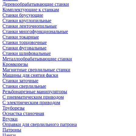
Деревообрабатывающие станки
Комплектующие к станкам
Станки брусующие
Станки круглопильные
Станки ленточнопильные
Станки многофункциональные
Станки токарные
Станки торцовочные
Станки фуговальные
Станки шлифовальные
Металлообрабатывающие станки
Кромкорезы
Магнитные сверлильные станки
Машины для снятия фаски
Станки заточные
Станки сверлильные
Резьбонарезные манипуляторы
С пневматическим приводом
С электрическим приводом
Труборезы
Оснастка станочная
Втулки
Оправки для сверлильного патрона
Патроны
Цанги