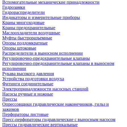
Вспомогательные механические принадлежности
Гидрозамки
Гидрораспределители
Индикаторы и измерительные приборы
Краны многоходовые
Краны предохранительные
Маслоохладители воздушные
Муфты быстроразъемные
Опоры поддомкратные
Опоры штоковые
Распределители в выносном исполнении
Регулировочно-предохранительные клапаны
Регулировочно-предохранительные клапаны в выносном
исполнении
Рукава высокого давления
Устройства подготовки воздуха
Фитинги соединительные
Электропринадлежности насосных станций
Насосы ручные и ножные
Прессы
Опрессовщики гидравлические наконечников, гильз и
зажимов
Перфораторы листовые
Пресс-перфораторы гидравлические с выносным насосом
Прессы гидравлические вертикальные