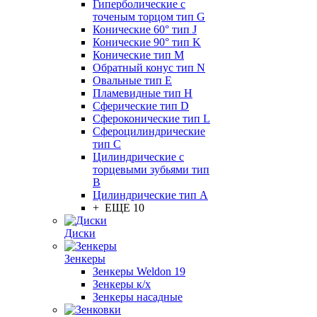
Гиперболические с
точеным торцом тип G
Конические 60° тип J
Конические 90° тип K
Конические тип M
Обратный конус тип N
Овальные тип E
Пламевидные тип H
Сферические тип D
Сфероконические тип L
Сфероцилиндрические
тип C
Цилиндрические с
торцевыми зубьями тип
B
Цилиндрические тип А
+ ЕЩЕ 10
Диски
Зенкеры
Зенкеры Weldon 19
Зенкеры к/х
Зенкеры насадные