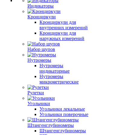
Индикаторы
Кронциркули
Кронциркули для
внутренних измерений
Кронциркули для
наружных измерений
Набор щупов
Нутромеры
Нутромеры
индикаторные
Нутромеры
микрометрические
Рулетки
Угольники
Угольники лекальные
Угольники поверочные
Штангенглубиномеры
Штангенглубиномеры