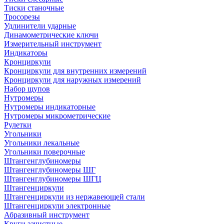
Тиски станочные
Тросорезы
Удлинители ударные
Динамометрические ключи
Измерительный инструмент
Индикаторы
Кронциркули
Кронциркули для внутренних измерений
Кронциркули для наружных измерений
Набор щупов
Нутромеры
Нутромеры индикаторные
Нутромеры микрометрические
Рулетки
Угольники
Угольники лекальные
Угольники поверочные
Штангенглубиномеры
Штангенглубиномеры ШГ
Штангенглубиномеры ШГЦ
Штангенциркули
Штангенциркули из нержавеющей стали
Штангенциркули электронные
Абразивный инструмент
Круги зачистные