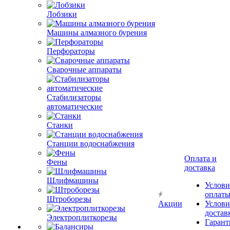
Лобзики
Машины алмазного бурения
Перфораторы
Сварочные аппараты
Стабилизаторы
автоматические
Станки
Станции водоснабжения
Оплата и
Фены
доставка
Шлифмашины
Услови
оплат
Штроборезы
Акции
Услови
достав
Электроплиткорезы
Гарант