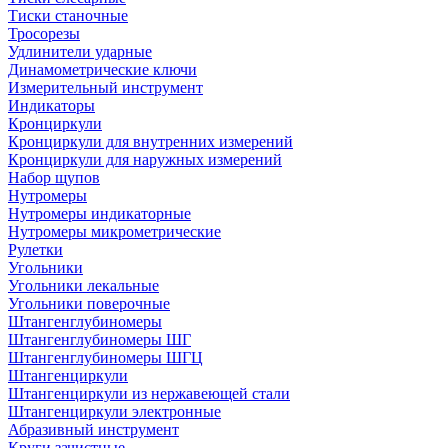
Тиски станочные
Тросорезы
Удлинители ударные
Динамометрические ключи
Измерительный инструмент
Индикаторы
Кронциркули
Кронциркули для внутренних измерений
Кронциркули для наружных измерений
Набор щупов
Нутромеры
Нутромеры индикаторные
Нутромеры микрометрические
Рулетки
Угольники
Угольники лекальные
Угольники поверочные
Штангенглубиномеры
Штангенглубиномеры ШГ
Штангенглубиномеры ШГЦ
Штангенциркули
Штангенциркули из нержавеющей стали
Штангенциркули электронные
Абразивный инструмент
Круги зачистные