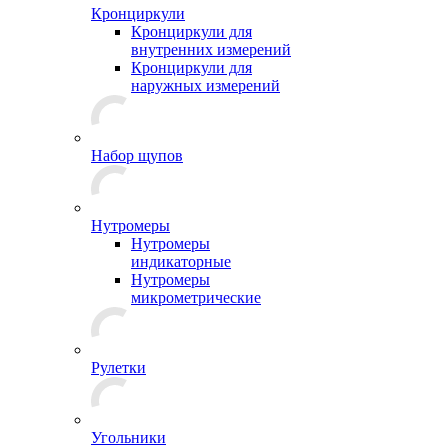
Кронциркули
Кронциркули для
внутренних измерений
Кронциркули для
наружных измерений
Набор щупов
Нутромеры
Нутромеры
индикаторные
Нутромеры
микрометрические
Рулетки
Угольники