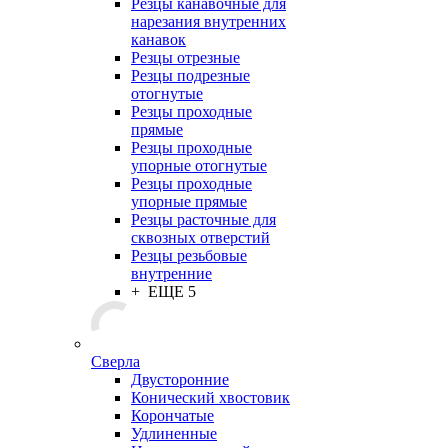
Резцы канавочные для
нарезания внутренних
канавок
Резцы отрезные
Резцы подрезные
отогнутые
Резцы проходные
прямые
Резцы проходные
упорные отогнутые
Резцы проходные
упорные прямые
Резцы расточные для
сквозных отверстий
Резцы резьбовые
внутренние
+ ЕЩЕ 5
Сверла
Двусторонние
Конический хвостовик
Корончатые
Удлиненные