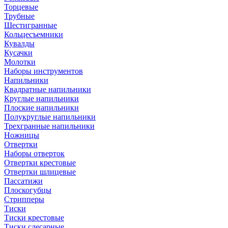
Торцевые
Трубные
Шестигранные
Кольцесъемники
Кувалды
Кусачки
Молотки
Наборы инструментов
Напильники
Квадратные напильники
Круглые напильники
Плоские напильники
Полукруглые напильники
Трехгранные напильники
Ножницы
Отвертки
Наборы отверток
Отвертки крестовые
Отвертки шлицевые
Пассатижи
Плоскогубцы
Стрипперы
Тиски
Тиски крестовые
Тиски слесарные