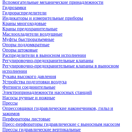
Вспомогательные механические принадлежности
Гидрозамки
Гидрораспределители
Индикаторы и измерительные приборы
Краны многоходовые
Краны предохранительные
Маслоохладители воздушные
Муфты быстроразъемные
Опоры поддомкратные
Опоры штоковые
Распределители в выносном исполнении
Регулировочно-предохранительные клапаны
Регулировочно-предохранительные клапаны в выносном
исполнении
Рукава высокого давления
Устройства подготовки воздуха
Фитинги соединительные
Электропринадлежности насосных станций
Насосы ручные и ножные
Прессы
Опрессовщики гидравлические наконечников, гильз и
зажимов
Перфораторы листовые
Пресс-перфораторы гидравлические с выносным насосом
Прессы гидравлические вертикальные