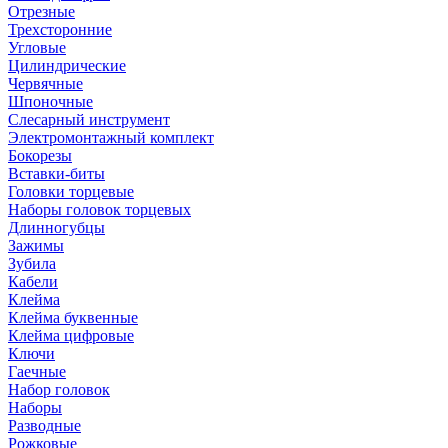
Отрезные
Трехсторонние
Угловые
Цилиндрические
Червячные
Шпоночные
Слесарный инструмент
Электромонтажный комплект
Бокорезы
Вставки-биты
Головки торцевые
Наборы головок торцевых
Длинногубцы
Зажимы
Зубила
Кабели
Клейма
Клейма буквенные
Клейма цифровые
Ключи
Гаечные
Набор головок
Наборы
Разводные
Рожковые