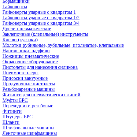
Бормашинки
Гайковерты
Гайковерты ударные с квадратом 1
Гайковерты ударные с квадратом 1/2
Гайковерты ударные с квадратом 3/4
Дрели пневматические
Заклепочные (клепальные) инструменты
Клещи (кусачки)
Молотки рубильные, зубильные, игольчатые, клепальные
Напильники, надфили
Ножницы пневматические
Окрасочное оборудование
Пистолеты для нанесения силикона
Пневмостеплеры
Присоски вакуумные
Продувочные пистолеты
Резьбонарезные машины
Фитинги для пневматических линий
Муфты БРС
Переходники резьбовые
Фитинги
Штуцеры БРС
Шланги
Шлифовальные машины
Ленточные шлифмашины