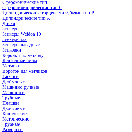
Сфероконические тип L
Сфероцилиндрические тип C
Цилиндрические с торцевыми зубьями тип B
Цилиндрические тип А
Диски
Зенкеры
Зенкеры Weldon 19
Зенкеры к/х
Зенкеры насадные
Зенковки
Коронки по металлу
Ленточные пилы
Метчики
Вороток для метчиков
Гаечные
Дюймовые
Машинно-ручные
Машинные
Трубные
Плашки
Дюймовые
Конические
Метрические
Трубные
Развертки