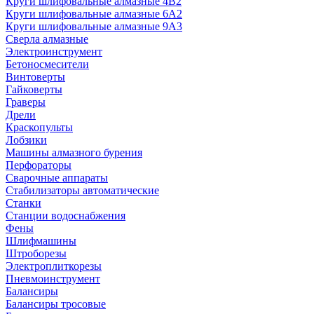
Круги шлифовальные алмазные 4В2
Круги шлифовальные алмазные 6A2
Круги шлифовальные алмазные 9А3
Сверла алмазные
Электроинструмент
Бетоносмесители
Винтоверты
Гайковерты
Граверы
Дрели
Краскопульты
Лобзики
Машины алмазного бурения
Перфораторы
Сварочные аппараты
Стабилизаторы автоматические
Станки
Станции водоснабжения
Фены
Шлифмашины
Штроборезы
Электроплиткорезы
Пневмоинструмент
Балансиры
Балансиры тросовые