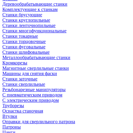
Деревообрабатывающие станки
Комплектующие к станкам
Станки брусующие
Станки круглопильные
Станки ленточнопильные
Станки многофункциональные
Станки токарные
Станки торцовочные
Станки фуговальные
Станки шлифовальные
Металлообрабатывающие станки
Кромкорезы
Магнитные сверлильные станки
Машины для снятия фаски
Станки заточные
Станки сверлильные
Резьбонарезные манипуляторы
С пневматическим приводом
С электрическим приводом
Труборезы
Оснастка станочная
Втулки
Оправки для сверлильного патрона
Патроны
Цанги