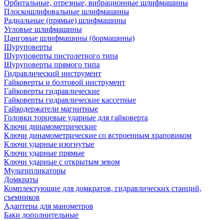
Орбитальные, отрезные, вибрационные шлифмашины
Плоскошлифовальные шлифмашины
Радиальные (прямые) шлифмашины
Угловые шлифмашины
Цанговые шлифмашины (бормашины)
Шуруповерты
Шуруповерты пистолетного типа
Шуруповерты прямого типа
Гидравлический инструмент
Гайковерты и болтовой инструмент
Гайковерты гидравлические
Гайковерты гидравлические кассетные
Гайкодержатели магнитные
Головки торцевые ударные для гайковерта
Ключи динамометрические
Ключи динамометрические со встроенным храповиком
Ключи ударные изогнутые
Ключи ударные прямые
Ключи ударные с открытым зевом
Мультипликаторы
Домкраты
Комплектующие для домкратов, гидравлических станций,
съемников
Адаптеры для манометров
Баки дополнительные