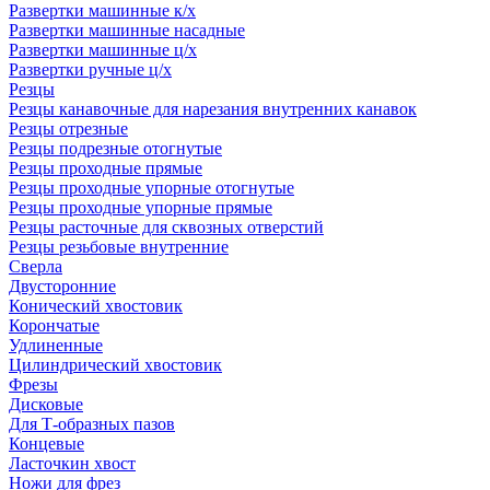
Развертки машинные к/х
Развертки машинные насадные
Развертки машинные ц/х
Развертки ручные ц/х
Резцы
Резцы канавочные для нарезания внутренних канавок
Резцы отрезные
Резцы подрезные отогнутые
Резцы проходные прямые
Резцы проходные упорные отогнутые
Резцы проходные упорные прямые
Резцы расточные для сквозных отверстий
Резцы резьбовые внутренние
Сверла
Двусторонние
Конический хвостовик
Корончатые
Удлиненные
Цилиндрический хвостовик
Фрезы
Дисковые
Для Т-образных пазов
Концевые
Ласточкин хвост
Ножи для фрез