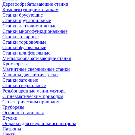
Деревообрабатывающие станки
Комплектующие к станкам
Станки брусующие
Станки круглопильные
Станки ленточнопильные
Станки многофункциональные
Станки токарные
Станки торцовочные
Станки фуговальные
Станки шлифовальные
Металлообрабатывающие станки
Кромкорезы
Магнитные сверлильные станки
Машины для снятия фаски
Станки заточные
Станки сверлильные
Резьбонарезные манипуляторы
С пневматическим приводом
С электрическим приводом
Труборезы
Оснастка станочная
Втулки
Оправки для сверлильного патрона
Патроны
Цанги