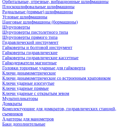
Орбитальные, отрезные, вибрационные шлифмашины
Плоскошлифовальные шлифмашины
Радиальные (прямые) шлифмашины
Угловые шлифмашины
Цанговые шлифмашины (бормашины)
Шуруповерты
Шуруповерты пистолетного типа
Шуруповерты прямого типа
Гидравлический инструмент
Гайковерты и болтовой инструмент
Гайковерты гидравлические
Гайковерты гидравлические кассетные
Гайкодержатели магнитные
Головки торцевые ударные для гайковерта
Ключи динамометрические
Ключи динамометрические со встроенным храповиком
Ключи ударные изогнутые
Ключи ударные прямые
Ключи ударные с открытым зевом
Мультипликаторы
Домкраты
Комплектующие для домкратов, гидравлических станций,
съемников
Адаптеры для манометров
Баки дополнительные