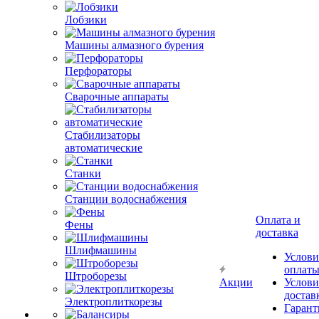
Лобзики
Машины алмазного бурения
Перфораторы
Сварочные аппараты
Стабилизаторы
автоматические
Станки
Станции водоснабжения
Оплата и
Фены
доставка
Шлифмашины
Услови
оплат
Штроборезы
Акции
Услови
достав
Электроплиткорезы
Гарант