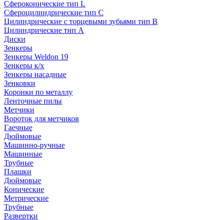
Сфероконические тип L
Сфероцилиндрические тип C
Цилиндрические с торцевыми зубьями тип B
Цилиндрические тип А
Диски
Зенкеры
Зенкеры Weldon 19
Зенкеры к/х
Зенкеры насадные
Зенковки
Коронки по металлу
Ленточные пилы
Метчики
Вороток для метчиков
Гаечные
Дюймовые
Машинно-ручные
Машинные
Трубные
Плашки
Дюймовые
Конические
Метрические
Трубные
Развертки