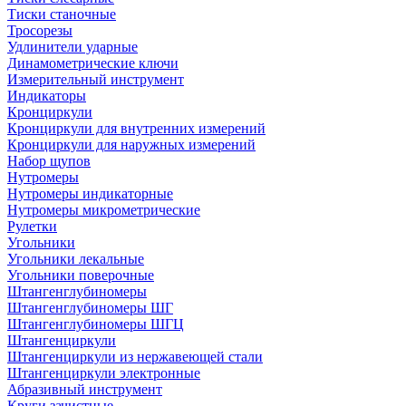
Тиски станочные
Тросорезы
Удлинители ударные
Динамометрические ключи
Измерительный инструмент
Индикаторы
Кронциркули
Кронциркули для внутренних измерений
Кронциркули для наружных измерений
Набор щупов
Нутромеры
Нутромеры индикаторные
Нутромеры микрометрические
Рулетки
Угольники
Угольники лекальные
Угольники поверочные
Штангенглубиномеры
Штангенглубиномеры ШГ
Штангенглубиномеры ШГЦ
Штангенциркули
Штангенциркули из нержавеющей стали
Штангенциркули электронные
Абразивный инструмент
Круги зачистные