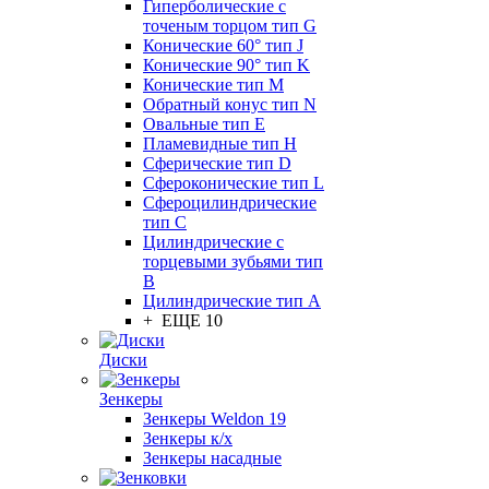
Гиперболические с
точеным торцом тип G
Конические 60° тип J
Конические 90° тип K
Конические тип M
Обратный конус тип N
Овальные тип E
Пламевидные тип H
Сферические тип D
Сфероконические тип L
Сфероцилиндрические
тип C
Цилиндрические с
торцевыми зубьями тип
B
Цилиндрические тип А
+ ЕЩЕ 10
Диски
Зенкеры
Зенкеры Weldon 19
Зенкеры к/х
Зенкеры насадные