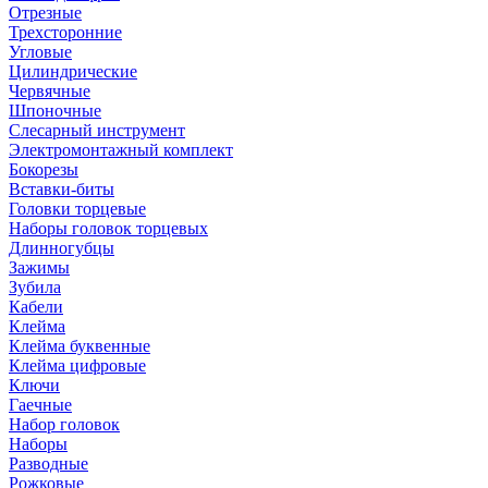
Отрезные
Трехсторонние
Угловые
Цилиндрические
Червячные
Шпоночные
Слесарный инструмент
Электромонтажный комплект
Бокорезы
Вставки-биты
Головки торцевые
Наборы головок торцевых
Длинногубцы
Зажимы
Зубила
Кабели
Клейма
Клейма буквенные
Клейма цифровые
Ключи
Гаечные
Набор головок
Наборы
Разводные
Рожковые