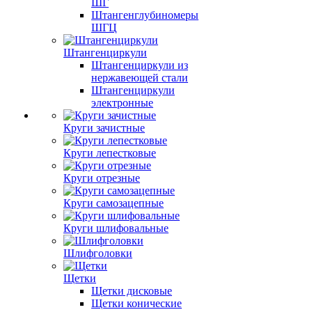
ШГ
Штангенглубиномеры
ШГЦ
Штангенциркули
Штангенциркули из
нержавеющей стали
Штангенциркули
электронные
Круги зачистные
Круги лепестковые
Круги отрезные
Круги самозацепные
Круги шлифовальные
Шлифголовки
Щетки
Щетки дисковые
Щетки конические