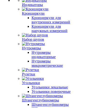
Индикаторы
Кронциркули
Кронциркули для
внутренних измерений
Кронциркули для
наружных измерений
Набор щупов
Нутромеры
Нутромеры
индикаторные
Нутромеры
микрометрические
Рулетки
Угольники
Угольники лекальные
Угольники поверочные
Штангенглубиномеры
Штангенглубиномеры