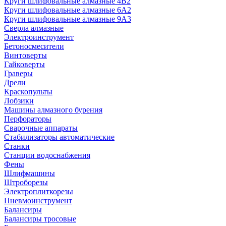
Круги шлифовальные алмазные 4В2
Круги шлифовальные алмазные 6A2
Круги шлифовальные алмазные 9А3
Сверла алмазные
Электроинструмент
Бетоносмесители
Винтоверты
Гайковерты
Граверы
Дрели
Краскопульты
Лобзики
Машины алмазного бурения
Перфораторы
Сварочные аппараты
Стабилизаторы автоматические
Станки
Станции водоснабжения
Фены
Шлифмашины
Штроборезы
Электроплиткорезы
Пневмоинструмент
Балансиры
Балансиры тросовые