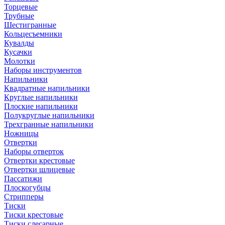
Торцевые
Трубные
Шестигранные
Кольцесъемники
Кувалды
Кусачки
Молотки
Наборы инструментов
Напильники
Квадратные напильники
Круглые напильники
Плоские напильники
Полукруглые напильники
Трехгранные напильники
Ножницы
Отвертки
Наборы отверток
Отвертки крестовые
Отвертки шлицевые
Пассатижи
Плоскогубцы
Стрипперы
Тиски
Тиски крестовые
Тиски слесарные