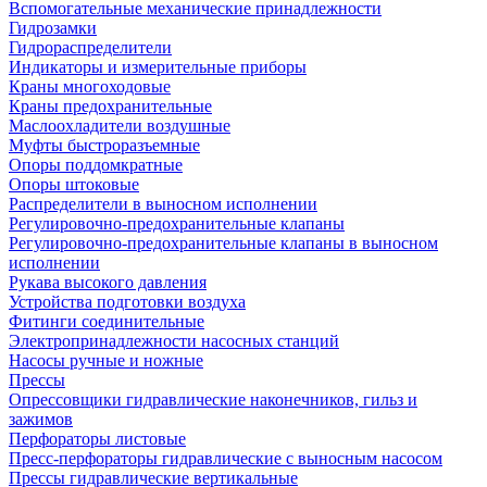
Вспомогательные механические принадлежности
Гидрозамки
Гидрораспределители
Индикаторы и измерительные приборы
Краны многоходовые
Краны предохранительные
Маслоохладители воздушные
Муфты быстроразъемные
Опоры поддомкратные
Опоры штоковые
Распределители в выносном исполнении
Регулировочно-предохранительные клапаны
Регулировочно-предохранительные клапаны в выносном
исполнении
Рукава высокого давления
Устройства подготовки воздуха
Фитинги соединительные
Электропринадлежности насосных станций
Насосы ручные и ножные
Прессы
Опрессовщики гидравлические наконечников, гильз и
зажимов
Перфораторы листовые
Пресс-перфораторы гидравлические с выносным насосом
Прессы гидравлические вертикальные