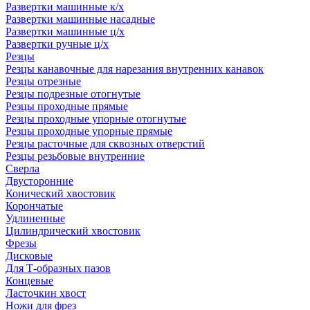
Развертки машинные к/х
Развертки машинные насадные
Развертки машинные ц/х
Развертки ручные ц/х
Резцы
Резцы канавочные для нарезания внутренних канавок
Резцы отрезные
Резцы подрезные отогнутые
Резцы проходные прямые
Резцы проходные упорные отогнутые
Резцы проходные упорные прямые
Резцы расточные для сквозных отверстий
Резцы резьбовые внутренние
Сверла
Двусторонние
Конический хвостовик
Корончатые
Удлиненные
Цилиндрический хвостовик
Фрезы
Дисковые
Для Т-образных пазов
Концевые
Ласточкин хвост
Ножи для фрез