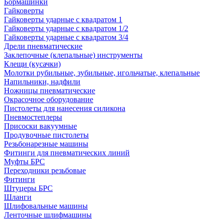
Бормашинки
Гайковерты
Гайковерты ударные с квадратом 1
Гайковерты ударные с квадратом 1/2
Гайковерты ударные с квадратом 3/4
Дрели пневматические
Заклепочные (клепальные) инструменты
Клещи (кусачки)
Молотки рубильные, зубильные, игольчатые, клепальные
Напильники, надфили
Ножницы пневматические
Окрасочное оборудование
Пистолеты для нанесения силикона
Пневмостеплеры
Присоски вакуумные
Продувочные пистолеты
Резьбонарезные машины
Фитинги для пневматических линий
Муфты БРС
Переходники резьбовые
Фитинги
Штуцеры БРС
Шланги
Шлифовальные машины
Ленточные шлифмашины