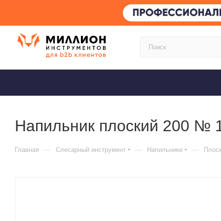
Напильник плоский 200 № 
—
—
—
Главная
Слесарный инструмент
Напильники
Плоск