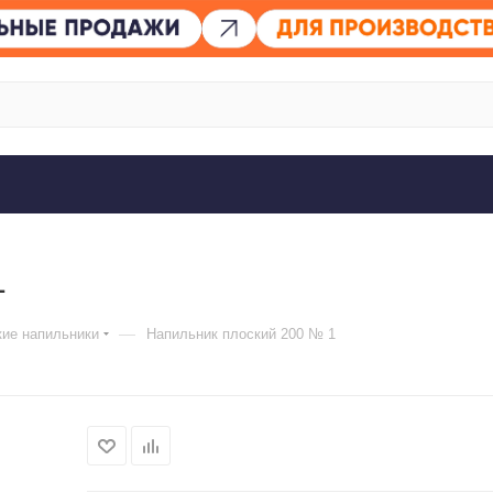
1
—
ие напильники
Напильник плоский 200 № 1