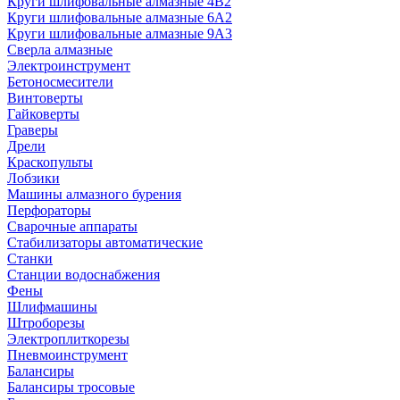
Круги шлифовальные алмазные 4В2
Круги шлифовальные алмазные 6A2
Круги шлифовальные алмазные 9А3
Сверла алмазные
Электроинструмент
Бетоносмесители
Винтоверты
Гайковерты
Граверы
Дрели
Краскопульты
Лобзики
Машины алмазного бурения
Перфораторы
Сварочные аппараты
Стабилизаторы автоматические
Станки
Станции водоснабжения
Фены
Шлифмашины
Штроборезы
Электроплиткорезы
Пневмоинструмент
Балансиры
Балансиры тросовые