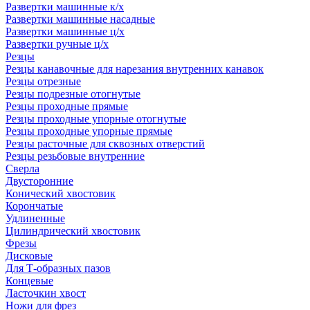
Развертки машинные к/х
Развертки машинные насадные
Развертки машинные ц/х
Развертки ручные ц/х
Резцы
Резцы канавочные для нарезания внутренних канавок
Резцы отрезные
Резцы подрезные отогнутые
Резцы проходные прямые
Резцы проходные упорные отогнутые
Резцы проходные упорные прямые
Резцы расточные для сквозных отверстий
Резцы резьбовые внутренние
Сверла
Двусторонние
Конический хвостовик
Корончатые
Удлиненные
Цилиндрический хвостовик
Фрезы
Дисковые
Для Т-образных пазов
Концевые
Ласточкин хвост
Ножи для фрез