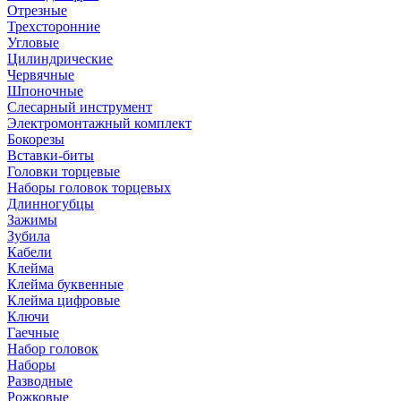
Отрезные
Трехсторонние
Угловые
Цилиндрические
Червячные
Шпоночные
Слесарный инструмент
Электромонтажный комплект
Бокорезы
Вставки-биты
Головки торцевые
Наборы головок торцевых
Длинногубцы
Зажимы
Зубила
Кабели
Клейма
Клейма буквенные
Клейма цифровые
Ключи
Гаечные
Набор головок
Наборы
Разводные
Рожковые