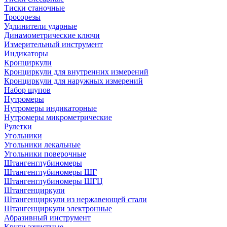
Тиски станочные
Тросорезы
Удлинители ударные
Динамометрические ключи
Измерительный инструмент
Индикаторы
Кронциркули
Кронциркули для внутренних измерений
Кронциркули для наружных измерений
Набор щупов
Нутромеры
Нутромеры индикаторные
Нутромеры микрометрические
Рулетки
Угольники
Угольники лекальные
Угольники поверочные
Штангенглубиномеры
Штангенглубиномеры ШГ
Штангенглубиномеры ШГЦ
Штангенциркули
Штангенциркули из нержавеющей стали
Штангенциркули электронные
Абразивный инструмент
Круги зачистные