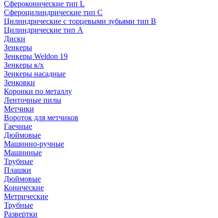
Сфероконические тип L
Сфероцилиндрические тип C
Цилиндрические с торцевыми зубьями тип B
Цилиндрические тип А
Диски
Зенкеры
Зенкеры Weldon 19
Зенкеры к/х
Зенкеры насадные
Зенковки
Коронки по металлу
Ленточные пилы
Метчики
Вороток для метчиков
Гаечные
Дюймовые
Машинно-ручные
Машинные
Трубные
Плашки
Дюймовые
Конические
Метрические
Трубные
Развертки