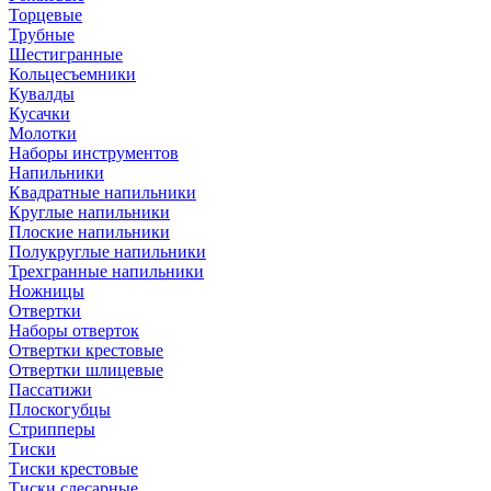
Торцевые
Трубные
Шестигранные
Кольцесъемники
Кувалды
Кусачки
Молотки
Наборы инструментов
Напильники
Квадратные напильники
Круглые напильники
Плоские напильники
Полукруглые напильники
Трехгранные напильники
Ножницы
Отвертки
Наборы отверток
Отвертки крестовые
Отвертки шлицевые
Пассатижи
Плоскогубцы
Стрипперы
Тиски
Тиски крестовые
Тиски слесарные