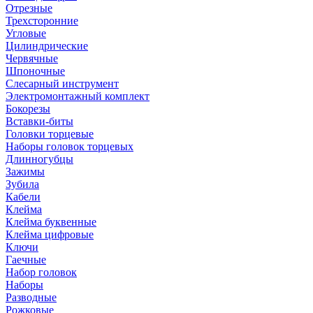
Отрезные
Трехсторонние
Угловые
Цилиндрические
Червячные
Шпоночные
Слесарный инструмент
Электромонтажный комплект
Бокорезы
Вставки-биты
Головки торцевые
Наборы головок торцевых
Длинногубцы
Зажимы
Зубила
Кабели
Клейма
Клейма буквенные
Клейма цифровые
Ключи
Гаечные
Набор головок
Наборы
Разводные
Рожковые