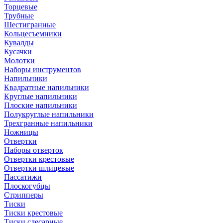
Торцевые
Трубные
Шестигранные
Кольцесъемники
Кувалды
Кусачки
Молотки
Наборы инструментов
Напильники
Квадратные напильники
Круглые напильники
Плоские напильники
Полукруглые напильники
Трехгранные напильники
Ножницы
Отвертки
Наборы отверток
Отвертки крестовые
Отвертки шлицевые
Пассатижи
Плоскогубцы
Стрипперы
Тиски
Тиски крестовые
Тиски слесарные