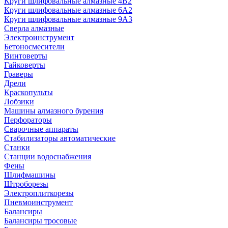
Круги шлифовальные алмазные 4В2
Круги шлифовальные алмазные 6A2
Круги шлифовальные алмазные 9А3
Сверла алмазные
Электроинструмент
Бетоносмесители
Винтоверты
Гайковерты
Граверы
Дрели
Краскопульты
Лобзики
Машины алмазного бурения
Перфораторы
Сварочные аппараты
Стабилизаторы автоматические
Станки
Станции водоснабжения
Фены
Шлифмашины
Штроборезы
Электроплиткорезы
Пневмоинструмент
Балансиры
Балансиры тросовые