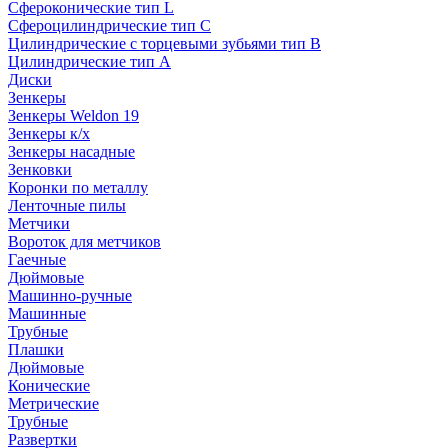
Сфероконические тип L
Сфероцилиндрические тип C
Цилиндрические с торцевыми зубьями тип B
Цилиндрические тип А
Диски
Зенкеры
Зенкеры Weldon 19
Зенкеры к/х
Зенкеры насадные
Зенковки
Коронки по металлу
Ленточные пилы
Метчики
Вороток для метчиков
Гаечные
Дюймовые
Машинно-ручные
Машинные
Трубные
Плашки
Дюймовые
Конические
Метрические
Трубные
Развертки