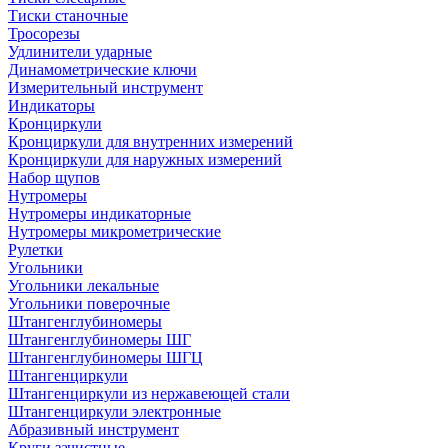
Тиски станочные
Тросорезы
Удлинители ударные
Динамометрические ключи
Измерительный инструмент
Индикаторы
Кронциркули
Кронциркули для внутренних измерений
Кронциркули для наружных измерений
Набор щупов
Нутромеры
Нутромеры индикаторные
Нутромеры микрометрические
Рулетки
Угольники
Угольники лекальные
Угольники поверочные
Штангенглубиномеры
Штангенглубиномеры ШГ
Штангенглубиномеры ШГЦ
Штангенциркули
Штангенциркули из нержавеющей стали
Штангенциркули электронные
Абразивный инструмент
Круги зачистные