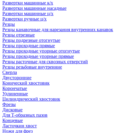
Развертки машинные к/х
Развертки машинные насадные
Развертки машинные ц/х
Развертки ручные ц/х
Резцы
Резцы канавочные для нарезания внутренних канавок
Резцы отрезные
Резцы подрезные отогнутые
Резцы проходные прямые
Резцы проходные упорные отогнутые
Резцы проходные упорные прямые
Резцы расточные для сквозных отверстий
Резцы резьбовые внутренние
Сверла
Двусторонние
Конический хвостовик
Корончатые
Удлиненные
Цилиндрический хвостовик
Фрезы
Дисковые
Для Т-образных пазов
Концевые
Ласточкин хвост
Ножи для фрез