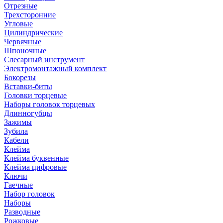
Отрезные
Трехсторонние
Угловые
Цилиндрические
Червячные
Шпоночные
Слесарный инструмент
Электромонтажный комплект
Бокорезы
Вставки-биты
Головки торцевые
Наборы головок торцевых
Длинногубцы
Зажимы
Зубила
Кабели
Клейма
Клейма буквенные
Клейма цифровые
Ключи
Гаечные
Набор головок
Наборы
Разводные
Рожковые