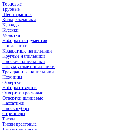
Торцевые
Трубные
Шестигранные
Кольцесъемники
Кувалды
Кусачки
Молотки
Наборы инструментов
Напильники
Квадратные напильники
Круглые напильники
Плоские напильники
Полукруглые напильники
Трехгранные напильники
Ножницы
Отвертки
Наборы отверток
Отвертки крестовые
Отвертки шлицевые
Пассатижи
Плоскогубцы
Стрипперы
Тиски
Тиски крестовые
Тиски слесарные