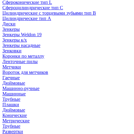
Сфероконические тип L
Сфероцилиндрические тип C
Цилиндрические с торцевыми зубьями тип B
Цилиндрические тип А
Диски
Зенкеры
Зенкеры Weldon 19
Зенкеры к/х
Зенкеры насадные
Зенковки
Коронки по металлу
Ленточные пилы
Метчики
Вороток для метчиков
Гаечные
Дюймовые
Машинно-ручные
Машинные
Трубные
Плашки
Дюймовые
Конические
Метрические
Трубные
Развертки