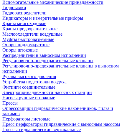
Вспомогательные механические принадлежности
Гидрозамки
Гидрораспределители
Индикаторы и измерительные приборы
Краны многоходовые
Краны предохранительные
Маслоохладители воздушные
Муфты быстроразъемные
Опоры поддомкратные
Опоры штоковые
Распределители в выносном исполнении
Регулировочно-предохранительные клапаны
Регулировочно-предохранительные клапаны в выносном
исполнении
Рукава высокого давления
Устройства подготовки воздуха
Фитинги соединительные
Электропринадлежности насосных станций
Насосы ручные и ножные
Прессы
Опрессовщики гидравлические наконечников, гильз и
зажимов
Перфораторы листовые
Пресс-перфораторы гидравлические с выносным насосом
Прессы гидравлические вертикальные