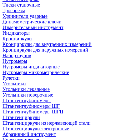
Тиски станочные
Тросорезы
Удлинители ударные
Динамометрические ключи
Измерительный инструмент
Индикаторы
Кронциркули
Кронциркули для внутренних измерений
Кронциркули для наружных измерений
Набор щупов
Нутромеры
Нутромеры индикаторные
Нутромеры микрометрические
Рулетки
Угольники
Угольники лекальные
Угольники поверочные
Штангенглубиномеры
Штангенглубиномеры ШГ
Штангенглубиномеры ШГЦ
Штангенциркули
Штангенциркули из нержавеющей стали
Штангенциркули электронные
Абразивный инструмент
Круги зачистные