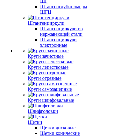
ШГ
Штангенглубиномеры
ШГЦ
Штангенциркули
Штангенциркули из
нержавеющей стали
Штангенциркули
электронные
Круги зачистные
Круги лепестковые
Круги отрезные
Круги самозацепные
Круги шлифовальные
Шлифголовки
Щетки
Щетки дисковые
Щетки конические