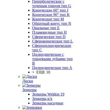
Гиперболические с
точеным торцом тип G
Конические 60° тип J
Конические 90° тип K
Конические тип M
Обратный конус тип N
Овальные тип E
Пламевидные тип H
Сферические тип D
Сфероконические тип L
Сфероцилиндрические
тип C
Цилиндрические с
торцевыми зубьями тип
B
Цилиндрические тип А
+ ЕЩЕ 10
Диски
Зенкеры
Зенкеры Weldon 19
Зенкеры к/х
Зенкеры насадные