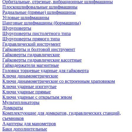
Орбитальные, отрезные, вибрационные шлифмашины
Плоскошлифовальные шлифмашины
Радиальные (прямые) шлифмашины
Угловые шлифмашины
Цанговые шлифмашины (бормашины)
Шуруповерты
Шуруповерты пистолетного типа
Шуруповерты прямого типа
Гидравлический инструмент
Гайковерты и болтовой инструмент
Гайковерты гидравлические
Гайковерты гидравлические кассетные
Гайкодержатели магнитные
Головки торцевые ударные для гайковерта
Ключи динамометрические
Ключи динамометрические со встроенным храповиком
Ключи ударные изогнутые
Ключи ударные прямые
Ключи ударные с открытым зевом
Мультипликаторы
Домкраты
Комплектующие для домкратов, гидравлических станций,
съемников
Адаптеры для манометров
Баки дополнительные