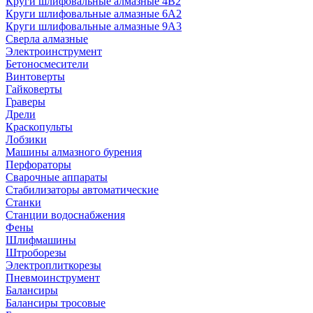
Круги шлифовальные алмазные 4В2
Круги шлифовальные алмазные 6A2
Круги шлифовальные алмазные 9А3
Сверла алмазные
Электроинструмент
Бетоносмесители
Винтоверты
Гайковерты
Граверы
Дрели
Краскопульты
Лобзики
Машины алмазного бурения
Перфораторы
Сварочные аппараты
Стабилизаторы автоматические
Станки
Станции водоснабжения
Фены
Шлифмашины
Штроборезы
Электроплиткорезы
Пневмоинструмент
Балансиры
Балансиры тросовые