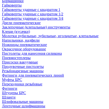
Бормашинки
Гайковерты
Гайковерты ударные с квадратом 1
Гайковерты ударные с квадратом 1/2
Гайковерты ударные с квадратом 3/4
Дрели пневматические
Заклепочные (клепальные) инструменты
Клещи (кусачки)
Молотки рубильные, зубильные, игольчатые, клепальные
Напильники, надфили
Ножницы пневматические
Окрасочное оборудование
Пистолеты для нанесения силикона
Пневмостеплеры
Присоски вакуумные
Продувочные пистолеты
Резьбонарезные машины
Фитинги для пневматических линий
Муфты БРС
Переходники резьбовые
Фитинги
Штуцеры БРС
Шланги
Шлифовальные машины
Ленточные шлифмашины