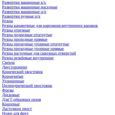
Развертки машинные к/х
Развертки машинные насадные
Развертки машинные ц/х
Развертки ручные ц/х
Резцы
Резцы канавочные для нарезания внутренних канавок
Резцы отрезные
Резцы подрезные отогнутые
Резцы проходные прямые
Резцы проходные упорные отогнутые
Резцы проходные упорные прямые
Резцы расточные для сквозных отверстий
Резцы резьбовые внутренние
Сверла
Двусторонние
Конический хвостовик
Корончатые
Удлиненные
Цилиндрический хвостовик
Фрезы
Дисковые
Для Т-образных пазов
Концевые
Ласточкин хвост
Ножи для фрез