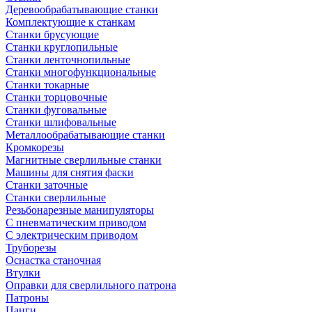
Деревообрабатывающие станки
Комплектующие к станкам
Станки брусующие
Станки круглопильные
Станки ленточнопильные
Станки многофункциональные
Станки токарные
Станки торцовочные
Станки фуговальные
Станки шлифовальные
Металлообрабатывающие станки
Кромкорезы
Магнитные сверлильные станки
Машины для снятия фаски
Станки заточные
Станки сверлильные
Резьбонарезные манипуляторы
С пневматическим приводом
С электрическим приводом
Труборезы
Оснастка станочная
Втулки
Оправки для сверлильного патрона
Патроны
Цанги