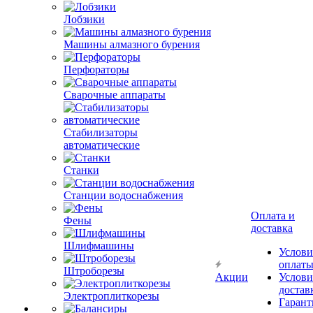
Лобзики
Машины алмазного бурения
Перфораторы
Сварочные аппараты
Стабилизаторы
автоматические
Станки
Станции водоснабжения
Оплата и
Фены
доставка
Шлифмашины
Услови
оплат
Штроборезы
Акции
Услови
достав
Электроплиткорезы
Гарант