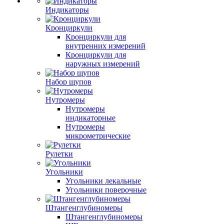
Индикаторы
Кронциркули
Кронциркули для
внутренних измерений
Кронциркули для
наружных измерений
Набор щупов
Нутромеры
Нутромеры
индикаторные
Нутромеры
микрометрические
Рулетки
Угольники
Угольники лекальные
Угольники поверочные
Штангенглубиномеры
Штангенглубиномеры